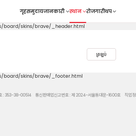
गृह
समुदाय
जानकारी
स्थान
रोजगारी
थप
s/board/skins/brave/_header.html
ត្រឡប់
s/board/skins/brave/_footer.html
 353-38-00514
통신판매업신고번호 : 제 2024-서울동대문-1600호
직업정보