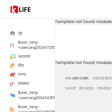
LiFE
Template not found: module
गृह
$user_lang-
>userLang20240723033805006
अध्ययन
Template not found: module
वित्त
जग्गा
© K-LIFE CORP.
사업자등록번호 :
स्वास्थ्य
कम्पनी
सेवा सर्तहरू
गोपनीयता
$user_lang-
>userLang20240425190054095
$user_lang-
>userLang20240612165147048