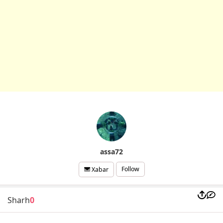
assa72
Follow
Xabar
Sharh
0