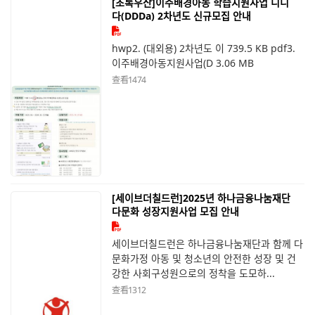
[초록우산]이주배경아동 학습지원사업 디디
다(DDDa) 2차년도 신규모집 안내
hwp2. (대외용) 2차년도 이 739.5 KB pdf3.
이주배경아동지원사업(D 3.06 MB
查看
1474
[세이브더칠드런]2025년 하나금융나눔재단
다문화 성장지원사업 모집 안내
세이브더칠드런은 하나금융나눔재단과 함께 다
문화가정 아동 및 청소년의 안전한 성장 및 건
강한 사회구성원으로의 정착을 도모하...
查看
1312