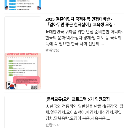
2025 결혼이민자 국적취득 면접대비반 -
『알아두면 좋은 한국살이』교육생 모집 -
▶대한민국 귀화를 위한 면접 준비뿐만 아니라,
한국의 문화·역사·정치·경제·법 제도 등 국적취
득에 꼭 필요한 한국 사회 전반의 ...
查看
1765
[문화교류]요리 프로그램 5기 인원모집
★한국의 전통적인 밑반찬을 만들기(된장국, 잡
채,열무김치,오이소박이,파김치,배추김치,깻잎
김치,닭볶음탕,오징어 볶음,제육볶음,...
查看
1609