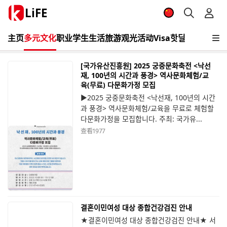
LiFE
主页
多元文化
职业
学生
生活
旅游观光
活动
Visa
핫딜
[국가유산진흥원] 2025 궁중문화축전 <낙선
재, 100년의 시간과 풍경> 역사문화체험/교
육(무료) 다문화가정 모집
▶2025 궁중문화축전 <낙선재, 100년의 시간
과 풍경> 역사문화체험/교육을 무료로 체험할
다문화가정을 모집합니다. 주최: 국가유...
查看
1977
결혼이민여성 대상 종합건강검진 안내
★결혼이민여성 대상 종합건강검진 안내★ 서