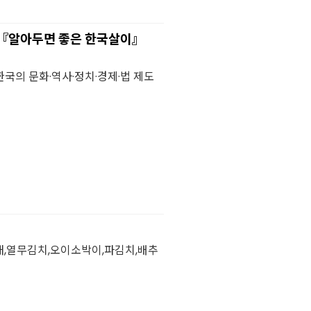
 『알아두면 좋은 한국살이』
국의 문화·역사·정치·경제·법 제도
채,열무김치,오이소박이,파김치,배추