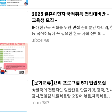
2025 결혼이민자 국적취득 면접대비반 -
교육생 모집 -
▶대한민국 귀화를 위한 면접 준비뿐만 아니라, 한
등 국적취득에 꼭 필요한 한국 사회 전반의 ...
LEÍDOS
1756
[문화교류]요리 프로그램 5기 인원모집
★한국의 전통적인 밑반찬을 만들기(된장국, 잡
김치,깻잎김치,닭볶음탕,오징어 볶음,제육볶음,...
LEÍDOS
1597