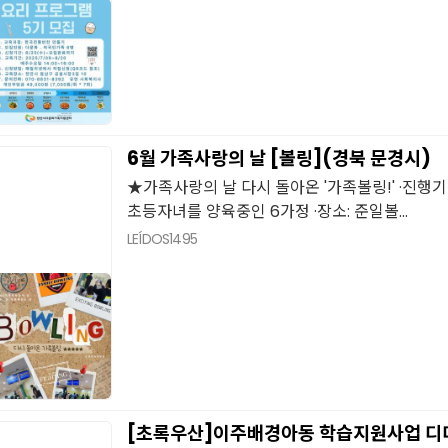
6월 가족사랑의 날 [볼링](경북 문경시)
★가족사랑의 날 다시 돌아온 '가족볼링!' ·진행기간: 25.
초등자녀를 양육중인 6가정 ·장소: 준일볼...
LEÍDOS
1495
[초록우산]이주배경아동 학습지원사업 디디