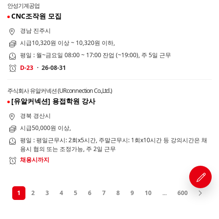
안성기계공업
CNC조작원 모집
경남 진주시
시급10,320원 이상 ~ 10,320원 이하,
평일 : 월~금요일 08:00 ~ 17:00 잔업 (~19:00), 주 5일 근무
26-08-31
D-23
주식회사 유알커넥션 (URconnection Co.,Ltd.)
[유알커넥션] 용접학원 강사
경북 경산시
시급50,000원 이상,
평일 : 평일근무시: 2회x5시간, 주말근무시: 1회x10시간 등 강의시간은 채
용시 협의 또는 조정가능, 주 2일 근무
채용시까지
1
2
3
4
5
6
7
8
9
10
...
600