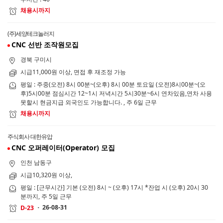
채용시까지
(주)세양테크놀러지
CNC 선반 조작원모집
경북 구미시
시급11,000원 이상, 면접 후 재조정 가능
평일 : 주중(오전) 8시 00분~(오후) 8시 00분 토요일 (오전)8시00분~(오
후)5시00분 점심시간 12~1시 저녁시간 5시30분~6시 연차있음,연차 사용
못할시 현금지급 외국인도 가능합니다. , 주 6일 근무
채용시까지
주식회사 대한유압
CNC 오퍼레이터(Operator) 모집
인천 남동구
시급10,320원 이상,
평일 : [근무시간] 기본 (오전) 8시 ~ (오후) 17시 *잔업 시 (오후) 20시 30
분까지, 주 5일 근무
26-08-31
D-23