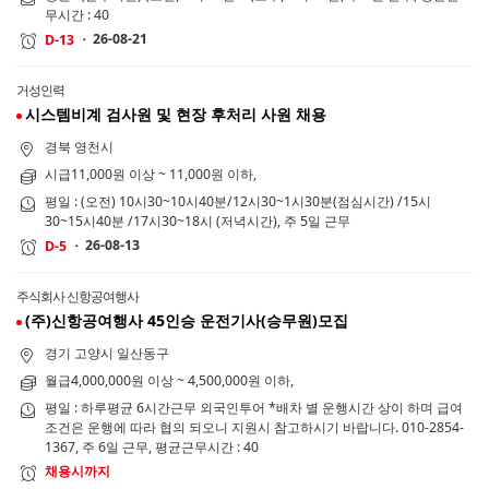
무시간 : 40
26-08-21
D-13
거성인력
시스템비계 검사원 및 현장 후처리 사원 채용
경북 영천시
시급11,000원 이상 ~ 11,000원 이하,
평일 : (오전) 10시30~10시40분/12시30~1시30분(점심시간) /15시
30~15시40분 /17시30~18시 (저녁시간), 주 5일 근무
26-08-13
D-5
주식회사 신항공여행사
(주)신항공여행사 45인승 운전기사(승무원)모집
경기 고양시 일산동구
월급4,000,000원 이상 ~ 4,500,000원 이하,
평일 : 하루평균 6시간근무 외국인투어 *배차 별 운행시간 상이 하며 급여
조건은 운행에 따라 협의 되오니 지원시 참고하시기 바랍니다. 010-2854-
1367, 주 6일 근무, 평균근무시간 : 40
채용시까지