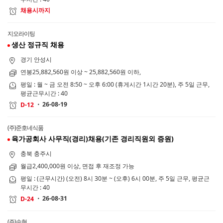
채용시까지
지오라이팅
생산 정규직 채용
경기 안성시
연봉25,882,560원 이상 ~ 25,882,560원 이하,
평일 : 월 ~ 금 오전 8:50 ~ 오후 6:00 (휴게시간 1시간 20분), 주 5일 근무,
평균근무시간 : 40
26-08-19
D-12
(주)준호네식품
육가공회사 사무직(경리)채용(기존 경리직원외 증원)
충북 충주시
월급2,400,000원 이상, 면접 후 재조정 가능
평일 : (근무시간) (오전) 8시 30분 ~ (오후) 6시 00분, 주 5일 근무, 평균근
무시간 : 40
26-08-31
D-24
(주)송현