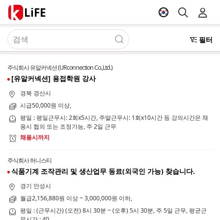
LiFE
필터
주식회사 유알커넥션 (URconnection Co.,Ltd.)
[유알커넥션] 용접학원 강사
경북 경산시
시급50,000원 이상,
평일 : 평일근무시: 2회x5시간, 주말근무시: 1회x10시간 등 강의시간은 채
용시 협의 또는 조정가능, 주 2일 근무
채용시까지
주식회사 허니스티
식품기계 조작관리 및 생산업무 동료(외국인 가능) 찾습니다.
경기 안성시
월급2,156,880원 이상 ~ 3,000,000원 이하,
평일 : (근무시간) (오전) 8시 30분 ~ (오후) 5시 30분, 주 5일 근무, 평균근
무시간 : 40