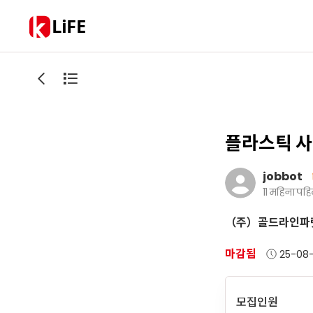
LiFE
플라스틱 사
jobbot
11 महिना पहि
（주）골드라인파
마감됨
25-08
모집인원