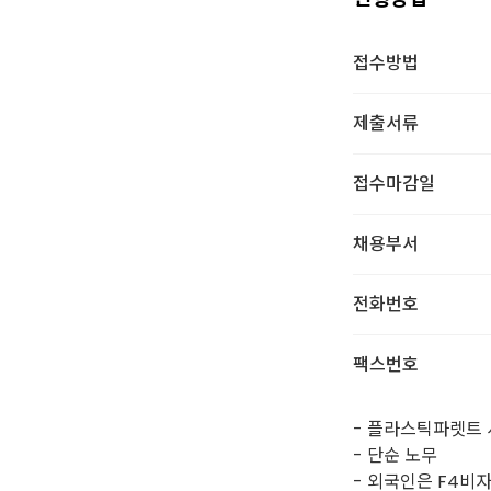
접수방법
제출서류
접수마감일
채용부서
전화번호
팩스번호
- 플라스틱파렛트
- 단순 노무
- 외국인은 F4비자