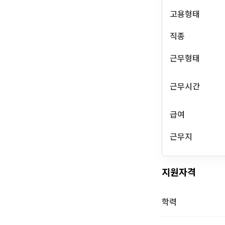
고용형태
직종
근무형태
근무시간
급여
근무지
지원자격
학력