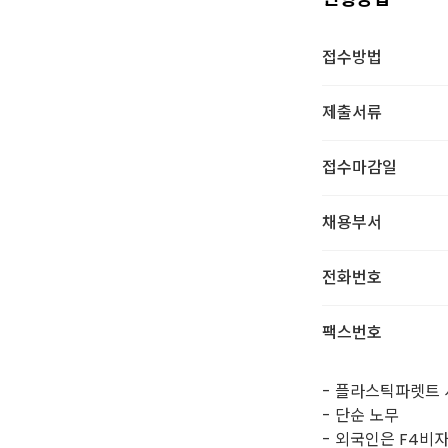
접수방법
제출서류
접수마감일
채용부서
전화번호
팩스번호
- 플라스틱파렛트
- 단순 노무
- 외국인은 F4비자