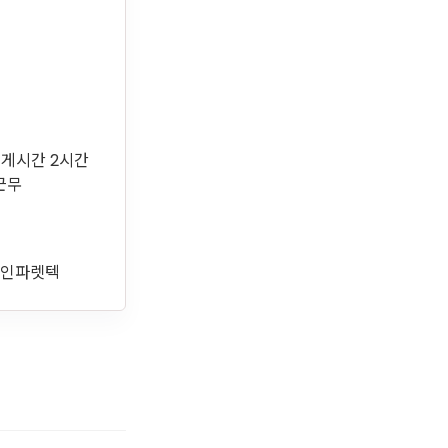
일 휴게시간 2시간
 근무
드라인파렛텍