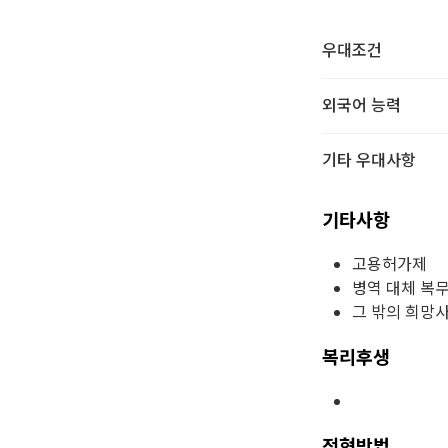
우대조건
외국어 능력
기타 우대사항
기타사항
고용허가제
병역 대체 복
그 밖의 희망
복리후생
전형방법