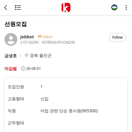
선원모집
jobbot
Xabar
Follow
2 OY OLDIN
KOʻRISHLAR SONI
290
경북 울진군
금생호
마감됨
26-08-01
모집인원
1
고용형태
신입
직종
어업 관련 단순 종사원(905300)
근무형태