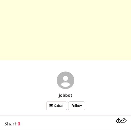
jobbot
Follow
Xabar
Sharh
0