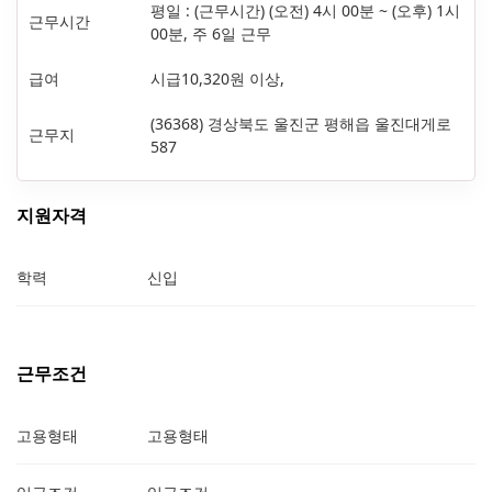
평일 : (근무시간) (오전) 4시 00분 ~ (오후) 1시
근무시간
00분, 주 6일 근무
급여
시급10,320원 이상,
(36368) 경상북도 울진군 평해읍 울진대게로
근무지
587
지원자격
학력
신입
근무조건
고용형태
고용형태