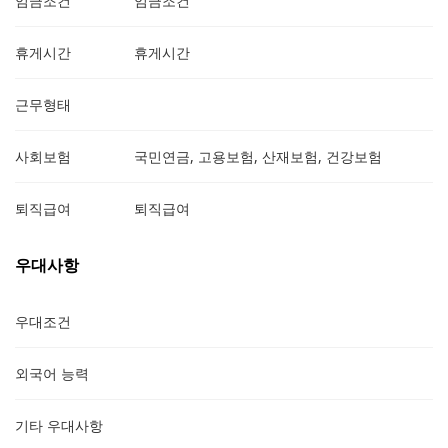
임금조건
임금조건
휴게시간
휴게시간
근무형태
사회보험
국민연금, 고용보험, 산재보험, 건강보험
퇴직급여
퇴직급여
우대사항
우대조건
외국어 능력
기타 우대사항