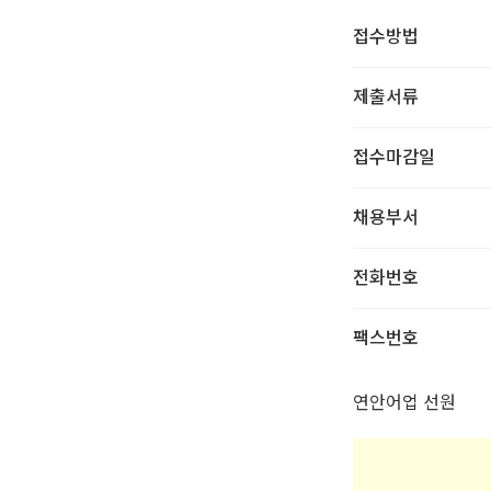
접수방법
제출서류
접수마감일
채용부서
전화번호
팩스번호
연안어업 선원