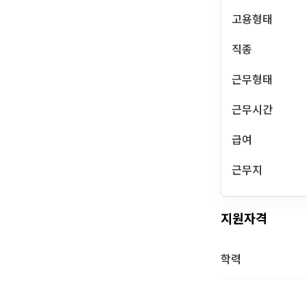
고용형태
직종
근무형태
근무시간
급여
근무지
지원자격
학력