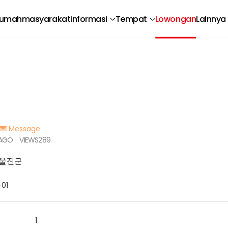
umah
masyarakat
informasi
Tempat
Lowongan
Lainnya
Message
 AGO
VIEWS
289
 울진군
01
1