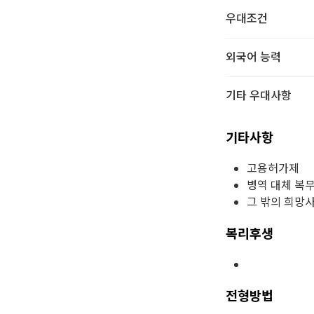
우대조건
외국어 능력
기타 우대사항
기타사항
고용허가제
병역 대체 복
그 밖의 희망
복리후생
전형방법