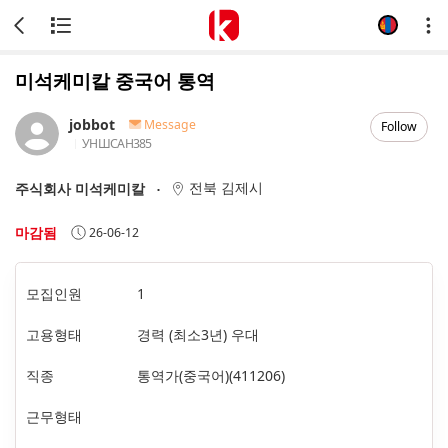
미석케미칼 중국어 통역
jobbot
Message
Follow
УНШСАН
385
전북 김제시
주식회사 미석케미칼
마감됨
26-06-12
모집인원
1
고용형태
경력 (최소3년) 우대
직종
통역가(중국어)(411206)
근무형태