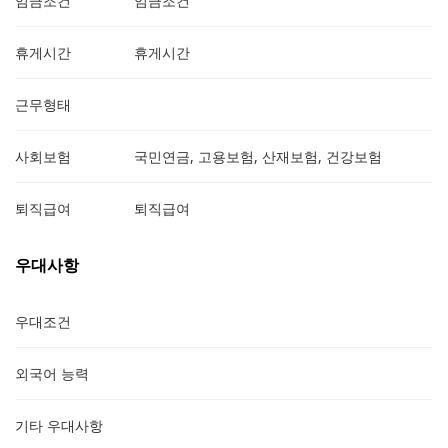
임금조건
임금조건
휴게시간
휴게시간
근무형태
사회보험
국민연금, 고용보험, 산재보험, 건강보험
퇴직급여
퇴직급여
우대사항
우대조건
외국어 능력
기타 우대사항