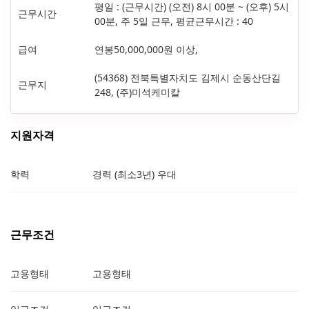
평일 : (근무시간) (오전) 8시 00분 ~ (오후) 5시
근무시간
00분, 주 5일 근무, 평균근무시간 : 40
급여
연봉50,000,000원 이상,
(54368) 전북특별자치도 김제시 순동산단길
근무지
248, (주)미석케미칼
지원자격
학력
경력 (최소3년) 우대
근무조건
고용형태
고용형태