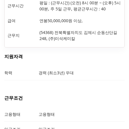
평일 : (근무시간) (오전) 8시 00분 ~ (오후) 5시
근무시간
00분, 주 5일 근무, 평균근무시간 : 40
급여
연봉50,000,000원 이상,
(54368) 전북특별자치도 김제시 순동산단길
근무지
248, (주)미석케미칼
지원자격
학력
경력 (최소3년) 우대
근무조건
고용형태
고용형태