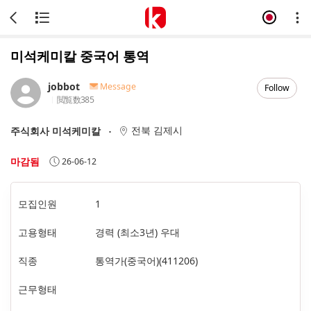
미석케미칼 중국어 통역
jobbot
Message
Follow
閲覧数
385
전북 김제시
주식회사 미석케미칼
마감됨
26-06-12
모집인원
1
고용형태
경력 (최소3년) 우대
직종
통역가(중국어)(411206)
근무형태