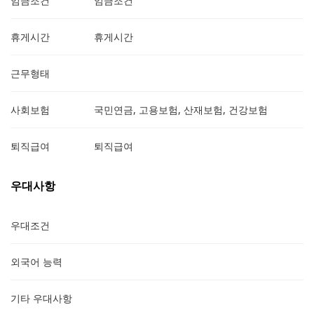
임금조건
임금조건
휴게시간
휴게시간
근무형태
사회보험
국민연금, 고용보험, 산재보험, 건강보험
퇴직급여
퇴직급여
우대사항
우대조건
외국어 능력
기타 우대사항