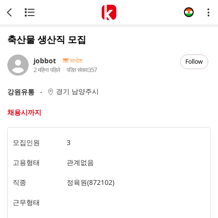
축산물 생산직 모집
jobbot
सन्देश
Follow
2 महिना पहिले
पठित संख्या
357
경기 남양주시
강원유통
채용시까지
모집인원
3
고용형태
관계없음
직종
정육원(872102)
근무형태