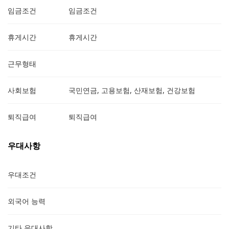
임금조건
임금조건
휴게시간
휴게시간
근무형태
사회보험
국민연금, 고용보험, 산재보험, 건강보험
퇴직급여
퇴직급여
우대사항
우대조건
외국어 능력
기타 우대사항