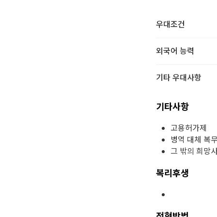
우대조건
외국어 능력
기타 우대사항
기타사항
고용허가제
병역 대체 복
그 밖의 희망
복리후생
전형방법