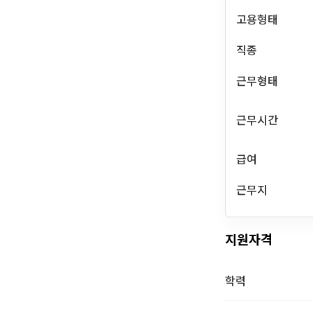
고용형태
직종
근무형태
근무시간
급여
근무지
지원자격
학력