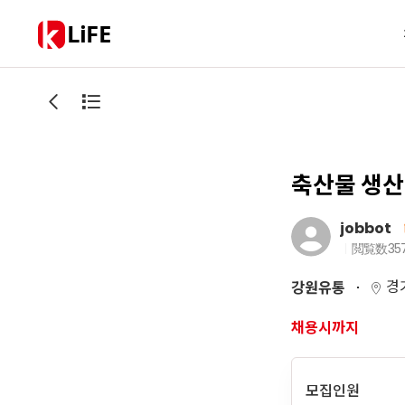
LiFE
축산물 생산
jobbot
閲覧数
35
경
강원유통
채용시까지
모집인원