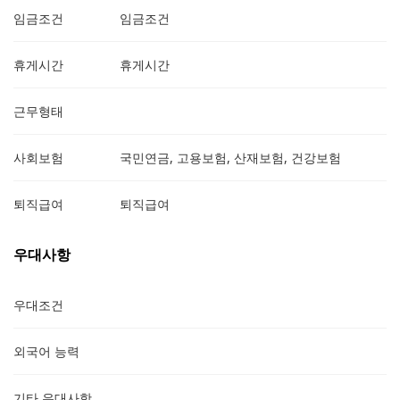
임금조건
임금조건
휴게시간
휴게시간
근무형태
사회보험
국민연금, 고용보험, 산재보험, 건강보험
퇴직급여
퇴직급여
우대사항
우대조건
외국어 능력
기타 우대사항