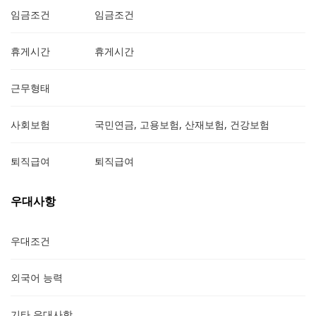
임금조건
임금조건
휴게시간
휴게시간
근무형태
사회보험
국민연금, 고용보험, 산재보험, 건강보험
퇴직급여
퇴직급여
우대사항
우대조건
외국어 능력
기타 우대사항