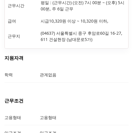
평일 : (근무시간) (오전) 7시 00분 ~ (오후) 5시
근무시간
00분, 주 6일 근무
급여
시급10,320원 이상 ~ 10,320원 이하,
(04637) 서울특별시 중구 후암로60길 16-27,
근무지
611 건설현장 (남대문로5가)
지원자격
학력
관계없음
근무조건
고용형태
고용형태
임금조건
임금조건