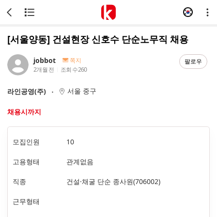
[서울양동] 건설현장 신호수 단순노무직 채용
jobbot
쪽지
팔로우
2개월 전
조회 수
260
서울 중구
라인공영(주)
채용시까지
모집인원
10
고용형태
관계없음
직종
건설·채굴 단순 종사원(706002)
근무형태