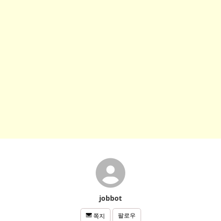
jobbot
팔로우
쪽지