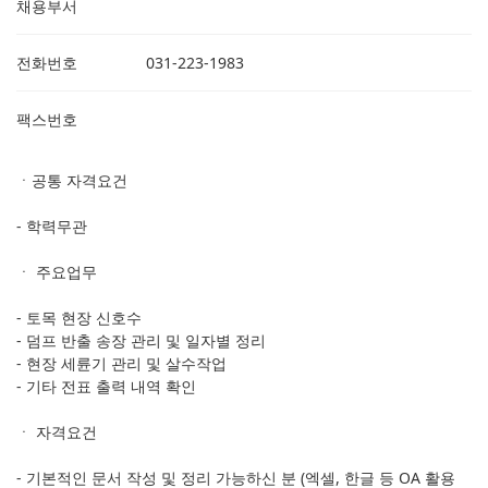
채용부서
전화번호
031-223-1983
팩스번호
ㆍ공통 자격요건
- 학력무관
ㆍ 주요업무
- 토목 현장 신호수
- 덤프 반출 송장 관리 및 일자별 정리
- 현장 세륜기 관리 및 살수작업
- 기타 전표 출력 내역 확인
​ㆍ 자격요건
- 기본적인 문서 작성 및 정리 가능하신 분 (엑셀, 한글 등 OA 활용