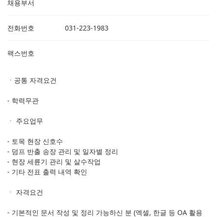
채용부서
전화번호
031-223-1983
팩스번호
ㆍ공통 자격요건
- 학력무관
ㆍ 주요업무
- 토목 현장 신호수
- 덤프 반출 송장 관리 및 일자별 정리
- 현장 세륜기 관리 및 살수작업
- 기타 전표 출력 내역 확인
​ㆍ 자격요건
- 기본적인 문서 작성 및 정리 가능하신 분 (엑셀, 한글 등 OA 활용