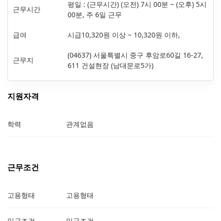
평일 : (근무시간) (오전) 7시 00분 ~ (오후) 5시
근무시간
00분, 주 6일 근무
급여
시급10,320원 이상 ~ 10,320원 이하,
(04637) 서울특별시 중구 후암로60길 16-27,
근무지
611 건설현장 (남대문로5가)
지원자격
학력
관계없음
근무조건
고용형태
고용형태
임금조건
임금조건