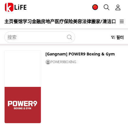
LiFE
主页
餐馆
学习
金融
房地产
医疗
保险
美容
法律
搬家/清洁
口译与
필터
[Gangnam] POWER9 Boxing & Gym
POWER9BOXING