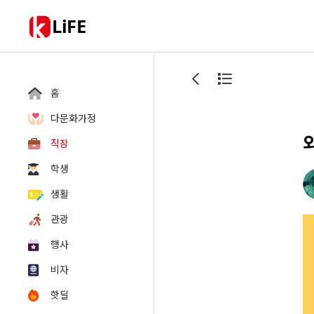
LiFE
홈
다문화가정
직장
학생
생활
관광
행사
비자
핫딜