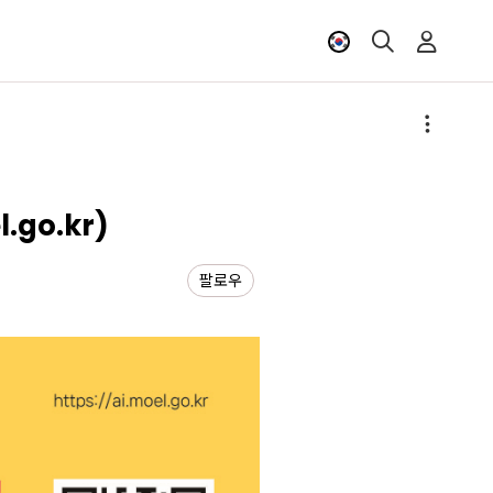
go.kr)
팔로우