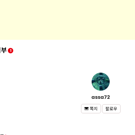
첨부
1
assa72
팔로우
쪽지