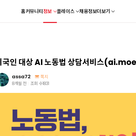
홈
커뮤니티
정보
플레이스
채용정보
더보기
외국인 대상 AI 노동법 상담서비스(ai.moel.
assa72
쪽지
8개월 전
조회 수
1831