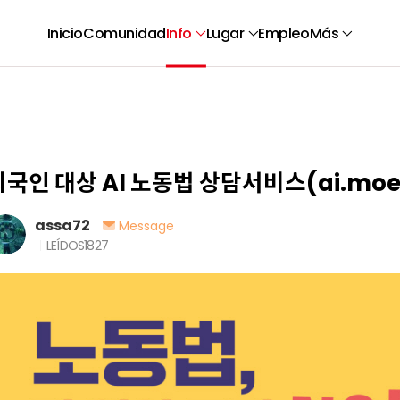
Inicio
Comunidad
Info
Lugar
Empleo
Más
외국인 대상 AI 노동법 상담서비스(ai.moel.
assa72
Message
LEÍDOS
1827