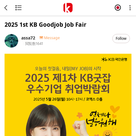
2025 1st KB Goodjob Job Fair
assa72
Message
Follow
閲覧数
1641