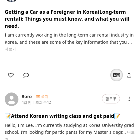
Getting a Car as a Foreigner in Korea(Long-term
rental): Things you must know, and what you will
need.
I am currently working in the long-term car rental industry in
Korea, and these are some of the key information that you ...
더보기
Roro
쪽지
팔로우
4일 전
조회 수
42
📝Attend Korean writing class and get paid📝
Hello, I'm Lee. I'm currently studying at Korea University grad
school. I'm looking for participants for my Master's degr...
더보
기