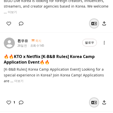
BIGO Live Korea is looking for foreign creators, influencers,
streamers, and creator agencies based in Korea. We welcome
...
더보기
흰우유
쪽지
팔로우
26일 전
조회 수
145
🔥🔥KTO x Netflix [K-B&B Rules] Korea Camp
Application Event🔥🔥
[K-B&B Rules] Korea Camp Application Event] Looking for a
special experience in Korea? Join Korea Camp! Applications
are ...
더보기
1