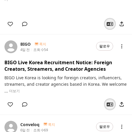
BIGO
쪽지
팔로우
4일 전
조회 수
54
BIGO Live Korea Recruitment Notice: Foreign
Creators, Streamers, and Creator Agencies
BIGO Live Korea is looking for foreign creators, influencers,
streamers, and creator agencies based in Korea. We welcome
...
더보기
Conveloq
쪽지
팔로우
6일 전
조회 수
69