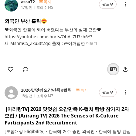
assa72
쪽지
팔로우
17일 전
조회 수
145
외국인 부산 홀릭😍
♥외국인 핫플이 되어 버렸다는 부산의 실제 근항♥
https://youtube.com/shorts/ObAL7U7kh6Y?
si=MsnmC5_Zxu3ttZqq 출처 : @이거잠깐
더보기
2026맛멋쉼오감만족K컬처
쪽지
팔로우
18일 전
조회 수
147
[아리랑TV] 2026 맛멋쉼 오감만족 K-컬처 탐방 참가자 2차
모집 / [Arirang TV] 2026 The Senses of K-Culture
Participants 2nd Recruitment
[모집대상 Eligibility] - 한국에 거주 중인 외국인 - 한국에 탐방 관심