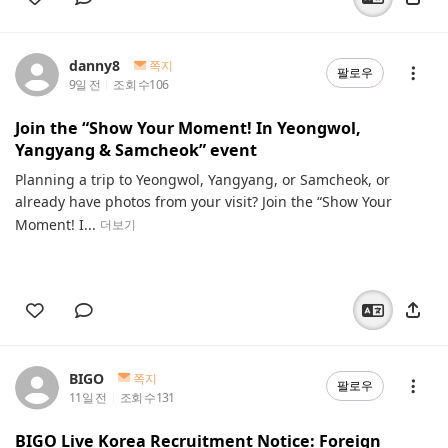
danny8
쪽지
팔로우
9일 전
조회 수
106
Join the “Show Your Moment! In Yeongwol,
Yangyang & Samcheok” event
Planning a trip to Yeongwol, Yangyang, or Samcheok, or
already have photos from your visit? Join the “Show Your
Moment! I...
더보기
BIGO
쪽지
팔로우
11일 전
조회 수
131
BIGO Live Korea Recruitment Notice: Foreign