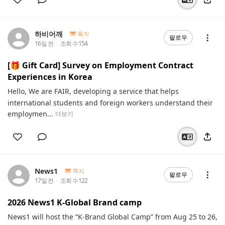
하비어깨
쪽지
팔로우
16일 전
조회 수
154
[🎁 Gift Card] Survey on Employment Contract
Experiences in Korea
Hello, We are FAIR, developing a service that helps
international students and foreign workers understand their
employmen...
더보기
News1
쪽지
팔로우
17일 전
조회 수
122
2026 News1 K-Global Brand camp
News1 will host the “K-Brand Global Camp” from Aug 25 to 26,