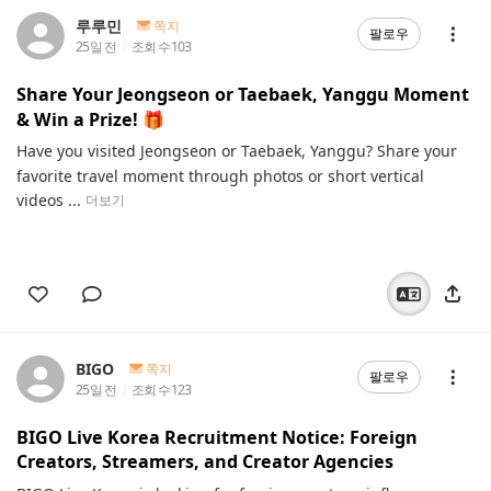
루루민
쪽지
팔로우
25일 전
조회 수
103
Share Your Jeongseon or Taebaek, Yanggu Moment
& Win a Prize! 🎁
Have you visited Jeongseon or Taebaek, Yanggu? Share your
favorite travel moment through photos or short vertical
videos ...
더보기
BIGO
쪽지
팔로우
25일 전
조회 수
123
BIGO Live Korea Recruitment Notice: Foreign
Creators, Streamers, and Creator Agencies