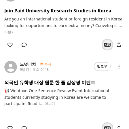
Join Paid University Research Studies in Korea
Are you an international student or foreign resident in Korea
looking for opportunities to earn extra money? Conveloq is ...
더보기
도넛피치
쪽지
팔로우
9일 전
조회 수
118
외국인 유학생 대상 웹툰 한 줄 감상평 이벤트
📢 Webtoon One-Sentence Review Event International
students currently studying in Korea are welcome to
participate! Read t...
더보기