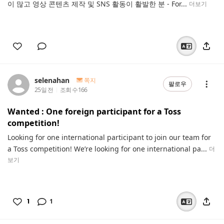
이 많고 영상 콘텐츠 제작 및 SNS 활동이 활발한 분 - For...
더보기
selenahan
쪽지
팔로우
25일 전
조회 수
166
Wanted : One foreign participant for a Toss
competition!
Looking for one international participant to join our team for
a Toss competition! We’re looking for one international pa...
더
보기
1
1