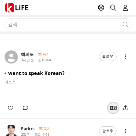
LiFE
해피또
쪽지
팔로우
3시간 전
조회 수
4
want to speak Korean?
더보기
Parkrs
쪽지
팔로우
2일 전
조회 수
41