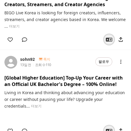
Creators, Streamers, and Creator Agencies
BIGO Live Korea is looking for foreign creators, influencers,
streamers, and creator agencies based in Korea. We welcome
...
더보기
sohn92
쪽지
팔로우
13일 전
조회 수
110
[Global Higher Education] Top-Up Your Career with
an Official UK Bachelor’s Degree – 100% Online!
Living in Korea and thinking about advancing your education
or career without pausing your life? Upgrade your
credentials...
더보기