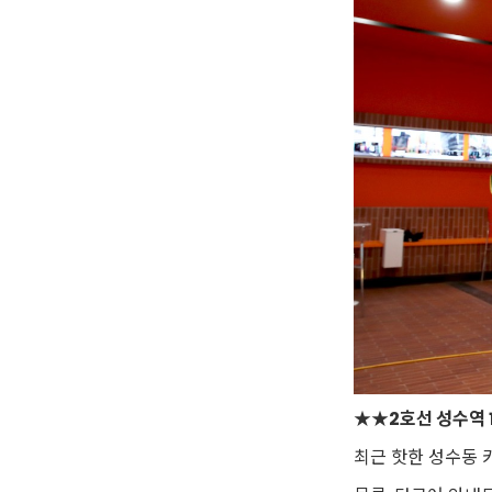
★★
2호선 성수역 
최근 핫한 성수동 