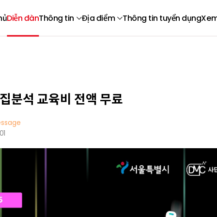
hủ
Diễn đàn
Thông tin
Địa điểm
Thông tin tuyển dụng
Xem
집분석 교육비 전액 무료
ssage
01