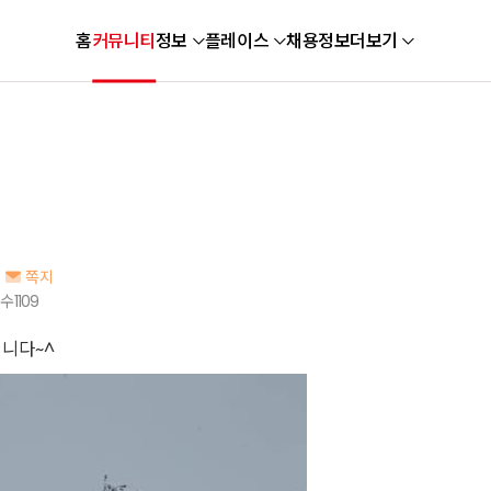
홈
커뮤니티
정보
플레이스
채용정보
더보기
쪽지
 수
1109
니다~^