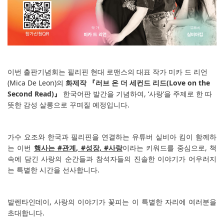
이번 출판기념회는 필리핀 현대 로맨스의 대표 작가 미카 드 리언
(Mica De Leon)
의
화제작 『러브 온 더 세컨드 리드
(Love on the
Second Read)
』
한국어판 발간을 기념하여
, ‘
사랑
’
을 주제로 한 따
뜻한 감성 살롱으로 꾸며질 예정입니다
.
가수 요조와 한국과 필리핀을 연결하는 유튜버 실비아 킴이 함께하
는 이번
행사는
#
관계
, #
성장
, #
사랑
이라는 키워드를 중심으로
,
책
속에 담긴 사랑의 순간들과 참석자들의 진솔한 이야기가 어우러지
는 특별한 시간을 선사합니다
.
발렌타인데이
,
사랑의 이야기가 꽃피는 이 특별한 자리에 여러분을
초대합니다
.