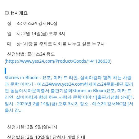
◎ 행사개요
장
소
:
예스
24
강서
NC
점
일
시
: 2
월
14
일
(
금
)
오후
3
시
대
상
: ‘
사랑
'
을 주제로 대화를 나누고 싶은 누구나
신청방법
: 클래스24 응모
(
https://www.yes24.com/Product/Goods/141136630
)
Stories in Bloom : 요조, 미카 드 리언, 실비아킴과 함께 하는 사랑
과 문학 이야기 - 예스24
www.yes24.com
한세예스24문화재단 필리
핀 동남아시아문학총서 출판기념회Stories in Bloom요조, 미카 드
리언, 실비아킴과 함께 하는 사랑과 문학 이야기[출판기념회 상세]1.
일시 : 2025년 2월 14일(금) 오후 3시2. 장소 : 예스24 강서NC점 [서
울시 강...
신청기한
: 2
월 9일
(일
)
까지
선정발표
: 2
월
10
일
(
월
)
당첨자 개별 안내