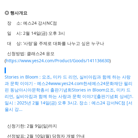
◎ 행사개요
장
소
:
예스
24
강서
NC
점
일
시
: 2
월
14
일
(
금
)
오후
3
시
대
상
: ‘
사랑
'
을 주제로 대화를 나누고 싶은 누구나
신청방법
: 클래스24 응모
(
https://www.yes24.com/Product/Goods/141136630
)
Stories in Bloom : 요조, 미카 드 리언, 실비아킴과 함께 하는 사랑
과 문학 이야기 - 예스24
www.yes24.com
한세예스24문화재단 필리
핀 동남아시아문학총서 출판기념회Stories in Bloom요조, 미카 드
리언, 실비아킴과 함께 하는 사랑과 문학 이야기[출판기념회 상세]1.
일시 : 2025년 2월 14일(금) 오후 3시2. 장소 : 예스24 강서NC점 [서
울시 강...
신청기한
: 2
월 9일
(일
)
까지
선정발표
: 2
월
10
일
(
월
)
당첨자 개별 안내