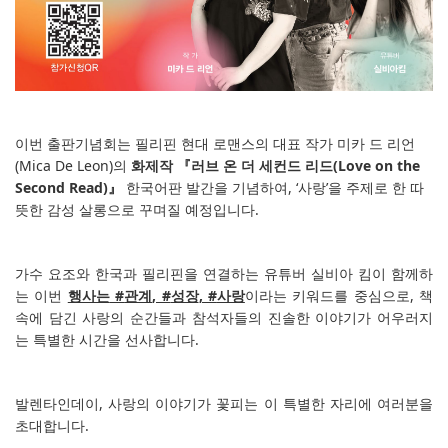
이번 출판기념회는 필리핀 현대 로맨스의 대표 작가 미카 드 리언
(Mica De Leon)
의
화제작 『러브 온 더 세컨드 리드
(Love on the
Second Read)
』
한국어판 발간을 기념하여
, ‘
사랑
’
을 주제로 한 따
뜻한 감성 살롱으로 꾸며질 예정입니다
.
가수 요조와 한국과 필리핀을 연결하는 유튜버 실비아 킴이 함께하
는 이번
행사는
#
관계
, #
성장
, #
사랑
이라는 키워드를 중심으로
,
책
속에 담긴 사랑의 순간들과 참석자들의 진솔한 이야기가 어우러지
는 특별한 시간을 선사합니다
.
발렌타인데이
,
사랑의 이야기가 꽃피는 이 특별한 자리에 여러분을
초대합니다
.