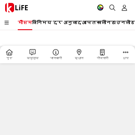
LiFE
मौसम
विनिमय दर
अनुवाद
आपतकालीन
डाउनलोड
गृह
समुदाय
जानकारी
स्थान
रोजगारी
थप