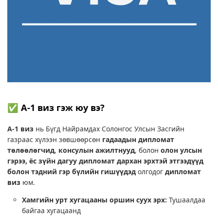
✅ A-1 виз гэж юу вэ?
A-1 виз
нь Бүгд Найрамдах Солонгос Улсын Засгийн
газраас хүлээн зөвшөөрсөн
гадаадын дипломат
төлөөлөгчид
,
консулын ажилтнууд
, болон
олон улсын
гэрээ, ёс зүйн дагуу дипломат дархан эрхтэй этгээдүүд
болон тэдний гэр бүлийн гишүүдэд
олгодог
дипломат
виз
юм.
Хамгийн урт хугацааны оршин суух эрх:
Тушаалдаа
байгаа хугацаанд