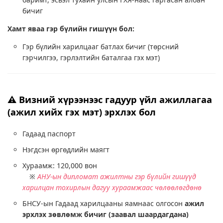
бичиг
Хамт яваа гэр бүлийн гишүүн бол:
Гэр бүлийн харилцааг батлах бичиг (төрсний
гэрчилгээ, гэрлэлтийн баталгаа гэх мэт)
⚠️ Визний хүрээнээс гадуур үйл ажиллагаа
(ажил хийх гэх мэт) эрхлэх бол
Гадаад паспорт
Нэгдсэн өргөдлийн маягт
Хураамж: 120,000 вон
※
АНУ-ын дипломат ажилтны гэр бүлийн гишүүд
харилцан тохирлын дагуу хураамжаас чөлөөлөгдөнө
БНСУ-ын Гадаад харилцааны яамнаас олгосон
ажил
эрхлэх зөвлөмж бичиг (заавал шаардагдана)