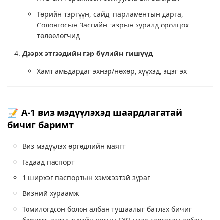
Төрийн тэргүүн, сайд, парламентын дарга,
Солонгосын Засгийн газрын хуралд оролцох
төлөөлөгчид
Дээрх этгээдийн гэр бүлийн гишүүд
Хамт амьдардаг эхнэр/нөхөр, хүүхэд, эцэг эх
📝 A-1 виз мэдүүлэхэд шаардлагатай
бичиг баримт
Виз мэдүүлэх өргөдлийн маягт
Гадаад паспорт
1 ширхэг паспортын хэмжээтэй зураг
Визний хураамж
Томилогдсон болон албан тушаалыг батлах бичиг
баримт, эсвэл тухайн улсын ГХЯ-наас гаргасан албан