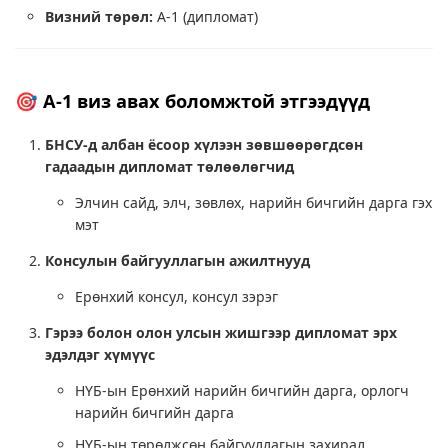
Визний төрөл:
A-1 (дипломат)
🎯 A-1 виз авах боломжтой этгээдүүд
БНСУ-д албан ёсоор хүлээн зөвшөөрөгдсөн
гадаадын дипломат төлөөлөгчид
Элчин сайд, элч, зөвлөх, нарийн бичгийн дарга гэх
мэт
Консулын байгууллагын ажилтнууд
Ерөнхий консул, консул зэрэг
Гэрээ болон олон улсын жишгээр дипломат эрх
эдэлдэг хүмүүс
НҮБ-ын Ерөнхий нарийн бичгийн дарга, орлогч
нарийн бичгийн дарга
НҮБ-ын төрөлжсөн байгууллагын захирал