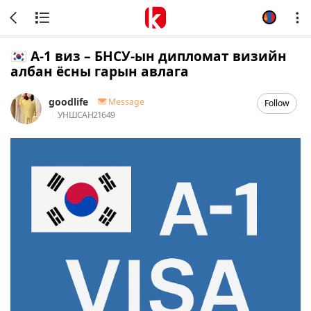
🇰🇷 A-1 виз – БНСУ-ын дипломат визийн
албан ёсны гарын авлага
goodlife
Message
Follow
УНШСАН
21649