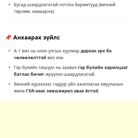
Бусад шаардлагатай нотлох баримтууд (визний
төрлөөс хамаарна)
📌 Анхаарах зүйлс
A-1 виз нь олон улсын хуулиар
дархан эрх ба
чөлөөлөлттэй
виз юм.
Гэр бүлийн гишүүн нь заавал
гэр бүлийн харилцааг
батлах бичиг
ирүүлэх шаардлагатай.
Визний хүрээнээс гадуур үйл ажиллагаа явуулахын
өмнө
ГХЯ-наас зөвшөөрөл авах ёстой
.