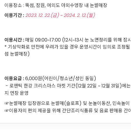
이용장소 :
뚝섬, 잠원, 여의도 야외수영장 내 눈썰매장
이용기간 :
2023. 12. 22.(금) ~ 2024. 2. 12.(월)
이용시간 :
매일 09:00~17:00 (12시~13시 눈 노면정리를 위해 
* 기상악화로 안전에 우려가 있을 경우 운영시간이 임의로 조정될
섬 눈썰매장)
이용요금 :
6,000원(어린이/청소년/성인 동일)
​ - 로맨틱 한강 크리스마스 마켓 기간(
12월 22일 ~ 12월 31일
)에
지
연장 운영
☞눈썰매장 입장권으로 눈썰매(슬로프) 및 눈놀이동산, 민속놀이
☞
이용자의 편의 제공을 위해 간단조리식품류 및 음료 판매용 간