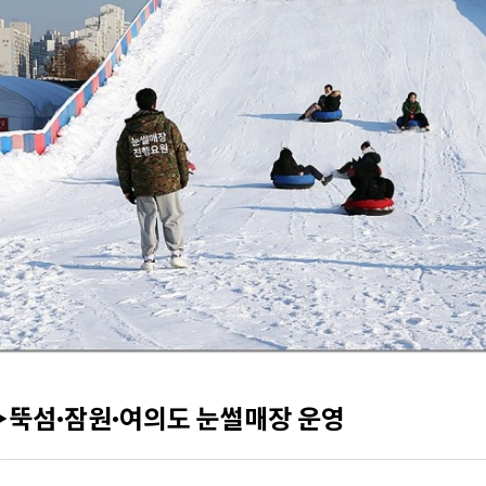
▶뚝섬·잠원·여의도 눈썰매장 운영