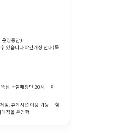
잠시 운영중단)
 수 있습니다.야간개장 안내(뚝
는
뚝섬 눈썰매장만 20시 까
 체험, 휴게시설 이용 가능 함
이매점을 운영함