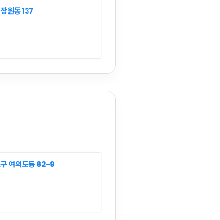
잠원동 137
구 여의도동 82-9