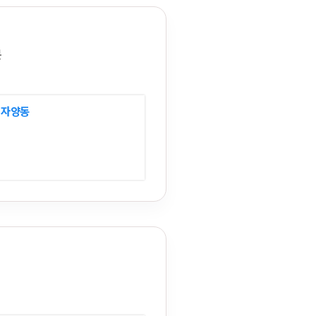
분
 자양동