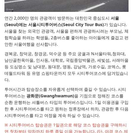
연간 2,000만 명의 관광객이 방문하는 대한민국 중심도시
서울
(Seoul)에는 서울시티투어버스(Seoul City Tour Bus)
가 있습니다.
서울을 찾는 외국인 관광객, 서울을 편하게 관광하시려는 부모님, 체
험학습을 하려는 학생들, 2층버스를 좋아하는 아이들에게 즐겁고 편
안한 서울여행을 선사합니다.
경복궁, 창덕궁, 창경궁, 덕수궁 등 주요 궁궐과 N서울타워,청와대,
남산골한옥마을, 인사동, 대학로, 국립중앙박물관, 세빛섬, 서래마을
등 도심명소 및 남대문, 동대문, 명동, 강남역, 가로수길, 코엑스, 롯
데월드타워 등 유명 쇼핑타운까지 모두 시티투어코스에 담겨있습니
다.
투어시간과 탑승장소를 자유롭게 선택하여 즐길 수 있습니다. 시티
투어버스는
광화문(Gwanghwamun)
을 기점으로 정해진 코스를
순환 운행하는 셔틀버스 타입의 투어버스입니다. 1일 이용권을 구입
한 후 시티투어버스를 타고 원하는 정류장에서 하차, 관광한 후 다음
시티투어버스를 타고 여정을 계속 하실 수 있습니다.
※ 시티투어버스 탑승권은 1일권으로 해당 코스 탑승권을 구매하시
면 첫차부터 막차까지 하루 종일 이용 가능합니다. (단, 야경 코스 제