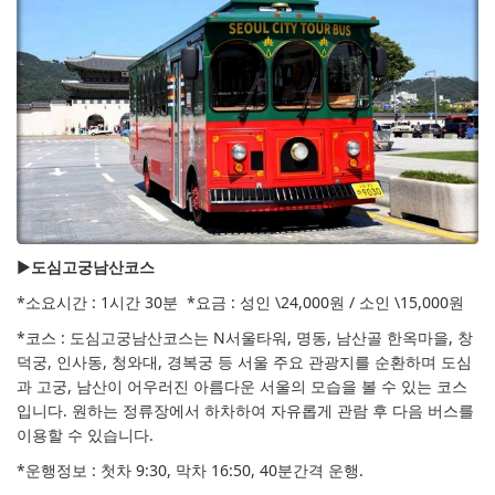
▶
도심고궁남산코스
*소요시간 : 1시간 30분 *요금 : 성인 \24,000원 / 소인 \15,000원
*코스 :
도심고궁남산코스는 N서울타워, 명동, 남산골 한옥마을, 창
덕궁, 인사동, 청와대, 경복궁 등 서울 주요 관광지를 순환하며 도심
과 고궁, 남산이 어우러진 아름다운 서울의 모습을 볼 수 있는 코스
입니다. 원하는 정류장에서 하차하여 자유롭게 관람 후 다음 버스를
이용할 수 있습니다.
*운행정보 : 첫차 9:30, 막차 16:50, 40분간격 운행.