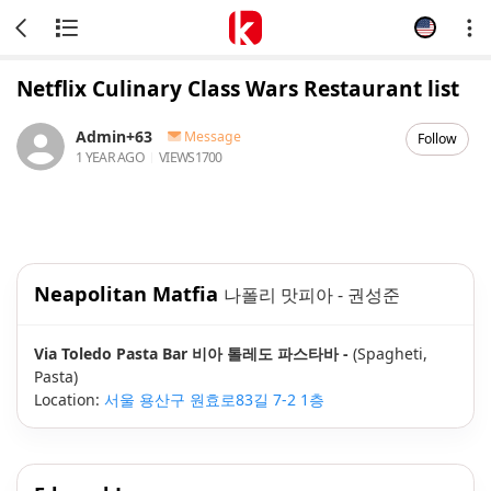
Netflix Culinary Class Wars Restaurant list
Admin+63
Message
Follow
1 YEAR AGO
VIEWS
1700
Neapolitan Matfia
나폴리 맛피아 - 권성준
Via Toledo Pasta Bar 비아 톨레도 파스타바 -
(Spagheti,
Pasta)
Location:
서울 용산구 원효로83길 7-2 1층