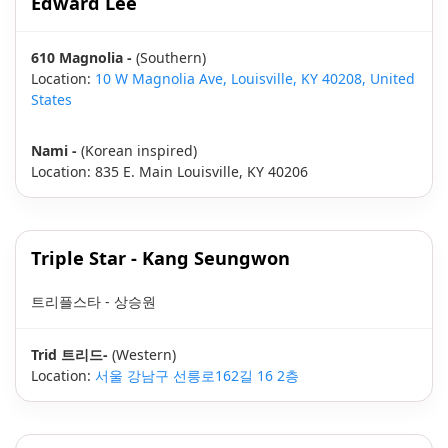
Edward Lee
610 Magnolia -
(Southern)
Location:
10 W Magnolia Ave, Louisville, KY 40208, United
States
Nami -
(Korean inspired)
Location: 835 E. Main Louisville, KY 40206
Triple Star - Kang Seungwon
트리플스타 - 상승원
Trid 트리드-
(Western)
Location:
서울 강남구 선릉로162길 16 2층