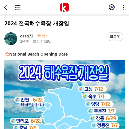
2024 전국해수욕장 개장일
assa72
쪽지
팔로우
2년 전
조회 수
1292
🏖️
National Beach Opening Date