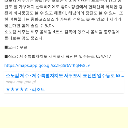
소노캄 제주에는 하트나무 포토존 이외에 다양한 포토존이 있고 정
원도 잘 가꾸어져 산책하기에도 좋다. 정원에서 한라산의 화려한 경
관과 바다풍경도 볼 수 있고 해돋이, 해넘이의 장관도 볼 수 있다. 또
한 여름철에는 황화코스모스가 가득한 정원도 볼 수 있으니 시기가
맞는다면 함께 즐길 수 있다.
소노캄 제주는 제주 올레길 4코스 길목에 있으니 올레길 종주길에
들러보는 것도 좋겠다.
■요금 : 무료
■장소 : 제주특별자치도 서귀포시 표선면 일주동로 6347-17
https://maps.app.goo.gl/scZkgSr6VfKgNv8L9
소노캄 제주 · 제주특별자치도 서귀포시 표선면 일주동로 6347-17
maps.app.goo.gl
★★★★☆ · 리조트