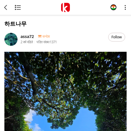
하트나무
assa72
सन्देश
Follow
2 वर्ष पहिले
पठित संख्या
1371