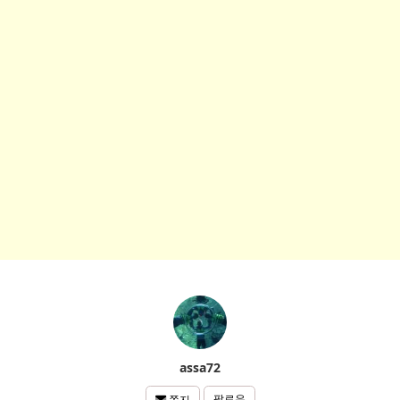
assa72
팔로우
쪽지