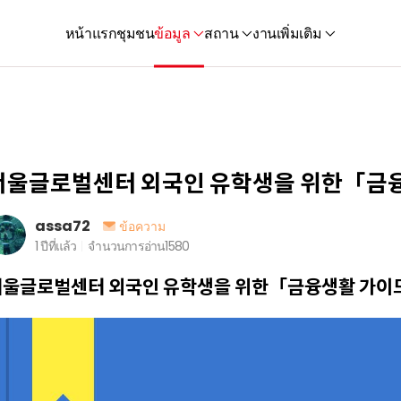
หน้าแรก
ชุมชน
ข้อมูล
สถาน
งาน
เพิ่มเติม
서울글로벌센터 외국인 유학생을 위한「금
assa72
ข้อความ
1 ปีที่แล้ว
จำนวนการอ่าน
1580
서울글로벌센터 외국인 유학생을 위한「금융생활 가