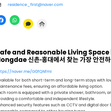
residence_first@naver.com
afe and Reasonable Living Space 
Hongdae 신촌·홍대에서 찾는 가장 안전
ttps://naver.me/G0fQNfmI
vailable for both short-term and long-term stays with lo
intenance fees, ensuring an affordable living option.
ach room is equipped with a private shower, bathroom, an
oviding a comfortable and independent lifestyle.
nhanced security features such as CCTV and digital door 