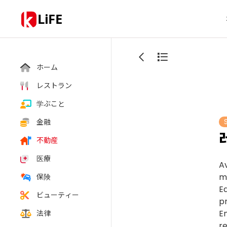
LiFE
ホーム
レストラン
学ぶこと
金融
不動産
医療
A
ma
保険
E
ビューティー
pr
E
法律
r