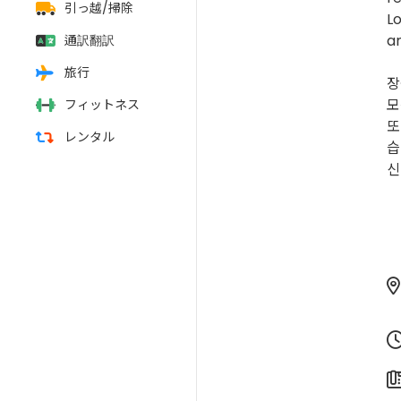
引っ越/掃除
Lo
an
通訳翻訳
旅行
장
모
フィットネス
또
レンタル
습
신