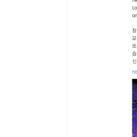
r
Lo
an
장
모
또
습
신
h