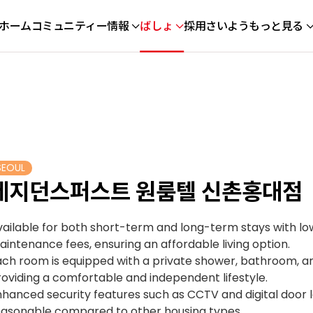
ホーム
コミュニティー
情報
ばしょ
採用さいよう
もっと見る
SEOUL
레지던스퍼스트 원룸텔 신촌홍대점
vailable for both short-term and long-term stays with lo
intenance fees, ensuring an affordable living option.
ach room is equipped with a private shower, bathroom, an
oviding a comfortable and independent lifestyle.
nhanced security features such as CCTV and digital door 
easonable compared to other housing types.