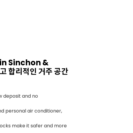
in Sinchon &
하고 합리적인 거주 공간
w deposit and no
d personal air conditioner,
locks make it safer and more