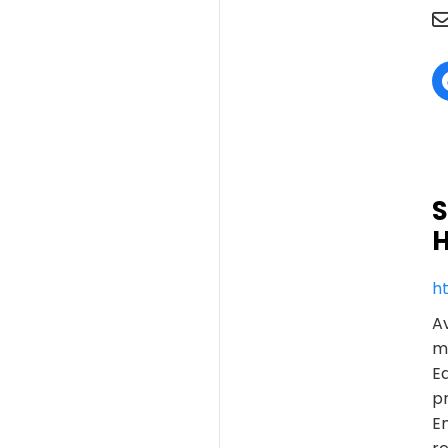
S
h
A
ma
E
pr
E