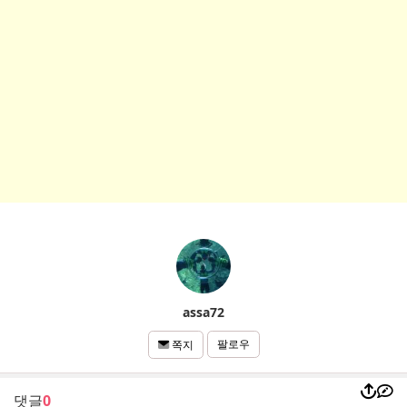
assa72
팔로우
쪽지
댓글
0