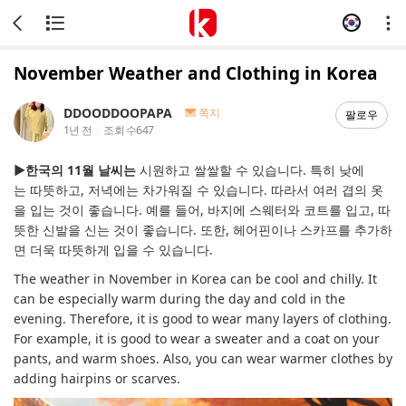
November Weather and Clothing in Korea
DDOODDOOPAPA
쪽지
팔로우
1년 전
조회 수
647
▶한국의 11월
날씨는
시원하고
쌀쌀할
수
있습니다.
특히
낮에
는
따뜻하고,
저녁에는
차가워질
수
있습니다.
따라서
여러
겹의
옷
을
입는
것이
좋습니다.
예를
들어,
바지에
스웨터와
코트를
입고,
따
뜻한
신발을
신는
것이
좋습니다.
또한,
헤어핀이나
스카프를
추가하
면
더욱
따뜻하게
입을
수
있습니다.
The weather in November in Korea can be cool and chilly. It
can be especially warm during the day and cold in the
evening. Therefore, it is good to wear many layers of clothing.
For example, it is good to wear a sweater and a coat on your
pants, and warm shoes. Also, you can wear warmer clothes by
adding hairpins or scarves.