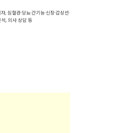
지자, 심혈관·당뇨·간기능·신장·갑상선·
석, 의사 상담 등