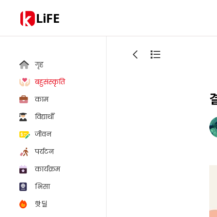
LiFE
गृह
बहुसंस्कृति
काम
विद्यार्थी
जीवन
पर्यटन
कार्यक्रम
भिसा
핫딜