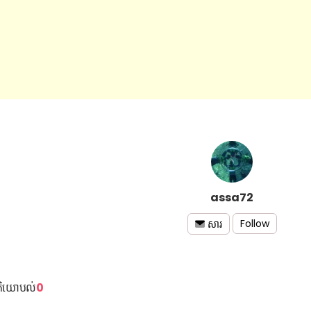
assa72
Follow
សារ
តិយោបល់
0