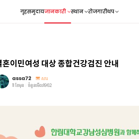
गृह
समुदाय
जानकारी
स्थान
रोजगारी
थप
결혼이민여성 대상 종합건강검진 안내
assa72
សារ
11 ខែមុន
ចំនួនមើល
1962