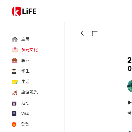
LiFE
主页
多元文化
职业
学生
生活
旅游观光
▶
活动
국
Visa
핫딜