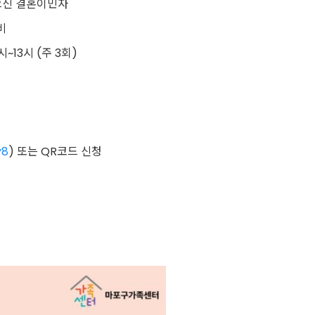
으신 결혼이민자
비
시
~13
시
(
주
3
회
)
y8
)
또는
QR
코드 신청