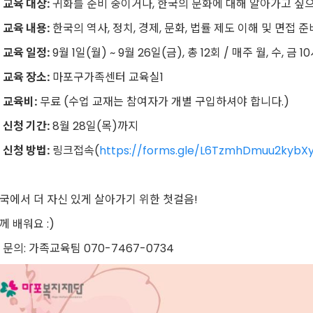
●
교육 대상
:
귀화를 준비 중이거나
,
한국의 문화에 대해 알아가고 싶
●
교육 내용
:
한국의 역사
,
정치
,
경제
,
문화
,
법률 제도 이해 및 면접 준
●
교육 일정
:
9
월
1
일
(
월
) ~ 9
월
26
일
(
금
),
총
12
회
/
매주 월
,
수
,
금
10
●
교육 장소
:
마포구가족센터 교육실
1
●
교육비
:
무료
(
수업 교재는 참여자가 개별 구입하셔야 합니다
.)
●
신청 기간
:
8
월
28
일
(
목
)
까지
●
신청 방법
:
링크접속
(
https://forms.gle/L6TzmhDmuu2kybX
국에서 더 자신 있게 살아가기 위한 첫걸음
!
께 배워요
:)
☎
문의
:
가족교육팀
070-7467-0734