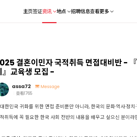
主页
签证
资讯
地点
招聘信息
查看更多
2025 결혼이민자 국적취득 면접대비반 - 
이』교육생 모집 -
assa72
Message
查看
1765
대한민국 귀화를 위한 면접 준비뿐만 아니라
,
한국의 문화
·
역사
·
정치
·
적취득에 꼭 필요한 한국 사회 전반의 내용을 배우고 싶으신 분이라