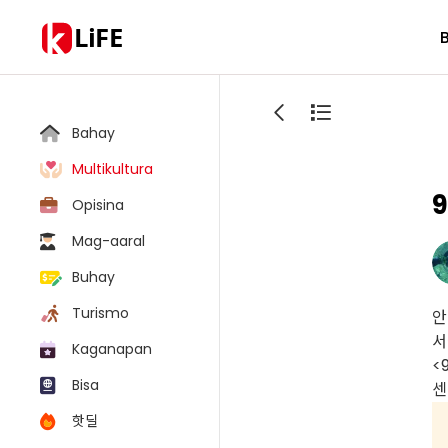
LiFE
Bahay
Multikultura
Opisina
Mag-aaral
Buhay
Turismo
안
서
Kaganapan
<
Bisa
센
핫딜