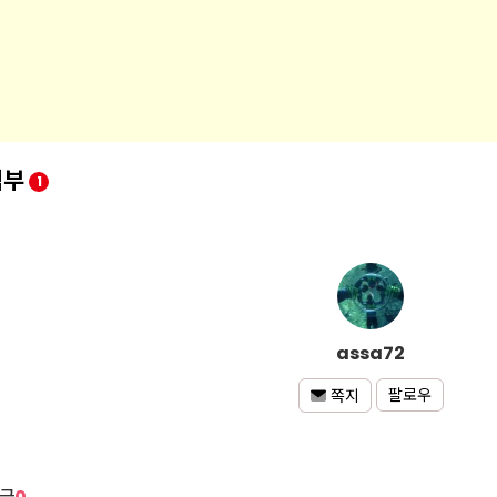
첨부
1
assa72
팔로우
쪽지