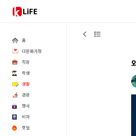
LiFE
홈
다문화가정
직장
학생
생활
관광
행사
비자
핫딜