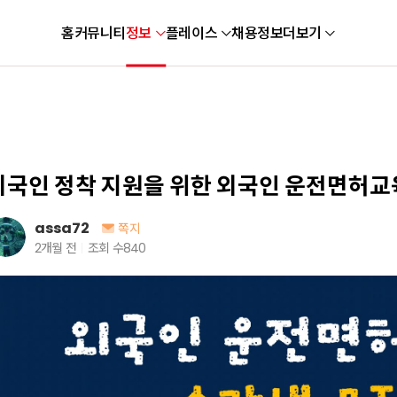
홈
커뮤니티
정보
플레이스
채용정보
더보기
외국인 정착 지원을 위한 외국인 운전면허교
assa72
쪽지
2개월 전
조회 수
840