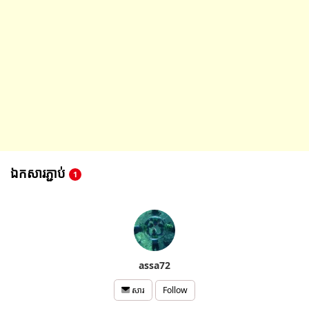
ឯកសារភ្ជាប់
1
assa72
Follow
សារ