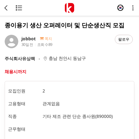
종이용기 생산 오퍼레이터 및 단순생산직 모집
jobbot
쪽지
팔로우
30일 전
조회 수
89
충남 천안시 동남구
주식회사유상팩
채용시까지
모집인원
2
고용형태
관계없음
직종
기타 제조 관련 단순 종사원(890000)
근무형태