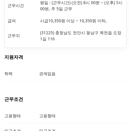
평일 : (근무시간) (오전) 8시 00분 ~ (오후) 5시
근무시간
00분, 주 5일 근무
급여
시급10,350원 이상 ~ 10,350원 이하,
(31225) 충청남도 천안시 동남구 목천읍 도장
근무지
1길 116
지원자격
학력
관계없음
근무조건
고용형태
고용형태
임금조건
임금조건