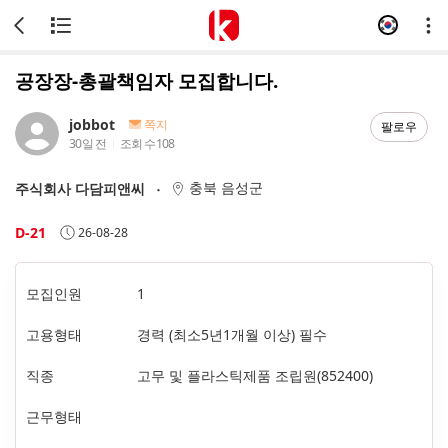
공장장-총괄책임자 모집합니다.
jobbot
쪽지
팔로우
30일 전
조회 수
108
충북 음성군
주식회사 다담피앤씨
D-21
26-08-28
모집인원
1
고용형태
경력 (최소5년1개월 이상) 필수
직종
고무 및 플라스틱제품 조립원(852400)
근무형태