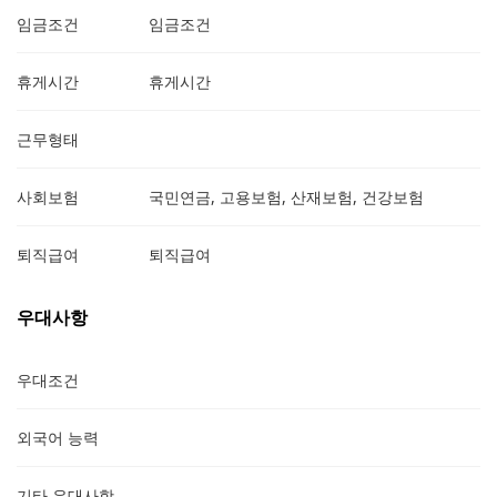
임금조건
임금조건
휴게시간
휴게시간
근무형태
사회보험
국민연금, 고용보험, 산재보험, 건강보험
퇴직급여
퇴직급여
우대사항
우대조건
외국어 능력
기타 우대사항