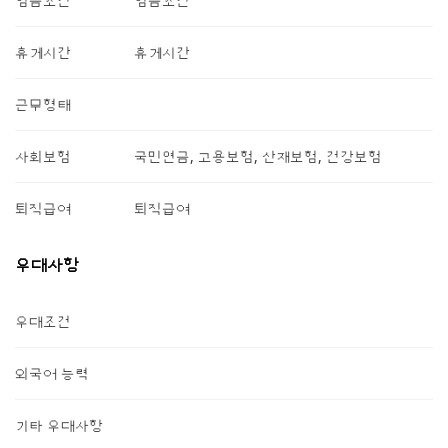
임금조건
임금조건
휴게시간
휴게시간
근무형태
사회보험
국민연금, 고용보험, 산재보험, 건강보험
퇴직급여
퇴직급여
우대사항
우대조건
외국어 능력
기타 우대사항