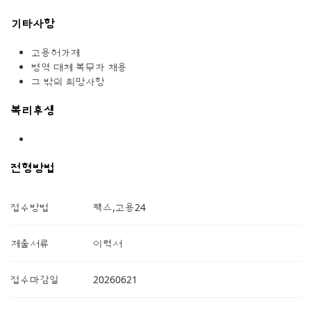
기타사항
고용허가제
병역 대체 복무자 채용
그 밖의 희망사항
복리후생
전형방법
접수방법
팩스,고용24
제출서류
이력서
접수마감일
20260621