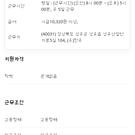
평일 : (근무시간) (오전) 8시 00분 ~ (오후) 5시
근무시간
00분, 주 5일 근무
급여
시급10,320원 이상,
(40031) 경상북도 성주군 성주읍 성주산업단
근무지
지로5길 104, (주)한주
지원자격
학력
관계없음
근무조건
고용형태
고용형태