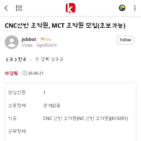
CNC선반 조작원, MCT 조작원 모집(초보가능)
jobbot
សារ
Follow
2 ខែមុន
ចំនួនមើល
314
경북 성주군
（주）한주
마감됨
26-06-21
모집인원
1
고용형태
관계없음
직종
CNC 선반 조작원(NC 선반 조작원)(813201)
근무형태