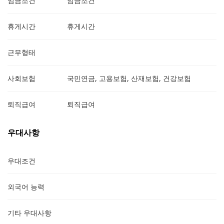
임금조건
임금조건
휴게시간
휴게시간
근무형태
사회보험
국민연금, 고용보험, 산재보험, 건강보험
퇴직급여
퇴직급여
우대사항
우대조건
외국어 능력
기타 우대사항