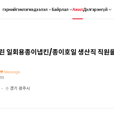
гэр
нийгэмлэг
мэдээлэл
Байрлал
Ажил
Дэлгэрэнгүй
린 일회용종이냅킨/종이호일 생산직 직원
Message
219
경기 광주시